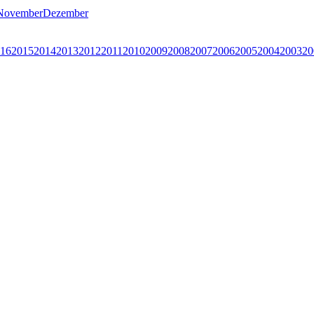
November
Dezember
16
2015
2014
2013
2012
2011
2010
2009
2008
2007
2006
2005
2004
2003
20