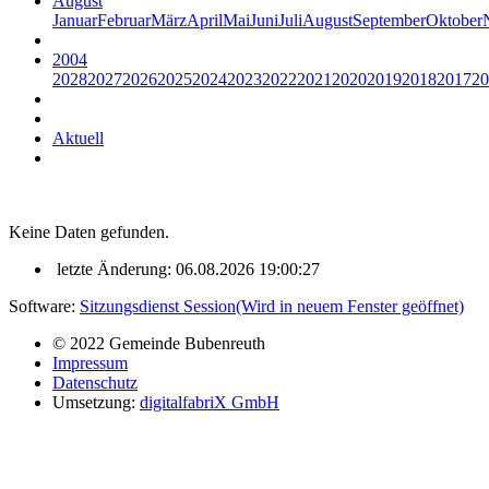
August
Januar
Februar
März
April
Mai
Juni
Juli
August
September
Oktober
2004
2028
2027
2026
2025
2024
2023
2022
2021
2020
2019
2018
2017
20
Aktuell
Keine Daten gefunden.
letzte Änderung: 06.08.2026 19:00:27
Software:
Sitzungsdienst
Session
(Wird in neuem Fenster geöffnet)
© 2022 Gemeinde Bubenreuth
Impressum
Datenschutz
Umsetzung:
digitalfabriX GmbH