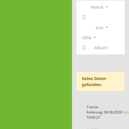
Monat
Juni
2004
Aktuell
Keine Daten
gefunden.
letzte
Änderung: 08.08.2026
Sitz
19:00:27