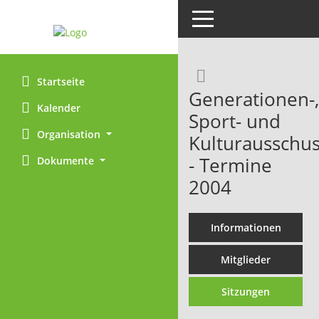
Toggle navigation
Rechercheaus
Startseite
Generationen-,
Kalender
Sport- und
Organisation
Kulturausschu
- Termine
Dokumente
2004
Informationen
Mitglieder
Sitzungen