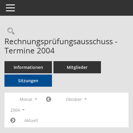
Toggle navigation
Rechercheauswahl
Rechnungsprüfungsausschuss -
Termine 2004
Informationen
Mitglieder
Sitzungen
Monat
Oktober
2004
Aktuell