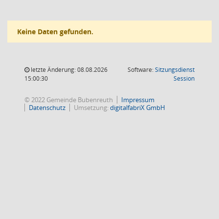
Keine Daten gefunden.
letzte Änderung: 08.08.2026
Software:
Sitzungsdienst
(Wird in
15:00:30
Session
© 2022 Gemeinde Bubenreuth
Impressum
Datenschutz
Umsetzung:
digitalfabriX GmbH