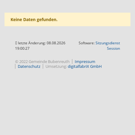
Keine Daten gefunden.
letzte Änderung: 08.08.2026
Software:
Sitzungsdienst
(Wird in
19:00:27
Session
© 2022 Gemeinde Bubenreuth
Impressum
Datenschutz
Umsetzung:
digitalfabriX GmbH