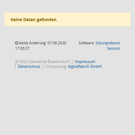
Keine Daten gefunden.
letzte Änderung: 07.08.2026
Software:
Sitzungsdienst
(Wird in
17:00:27
Session
© 2022 Gemeinde Bubenreuth
Impressum
Datenschutz
Umsetzung:
digitalfabriX GmbH