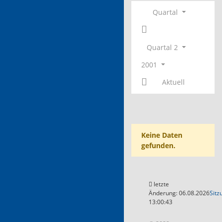
Quartal
Quartal 2
2001
Aktuell
Keine Daten
gefunden.
letzte
Änderung: 06.08.2026
Sitz
13:00:43