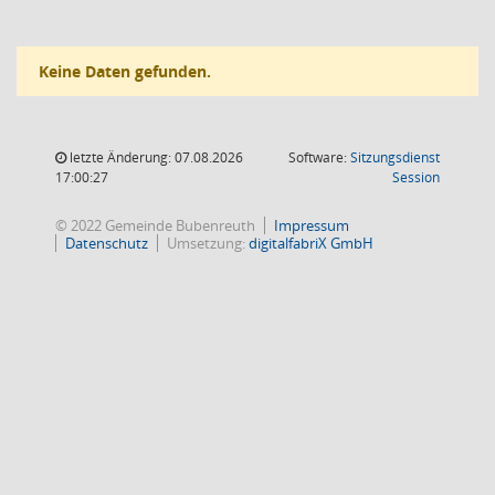
Keine Daten gefunden.
letzte Änderung: 07.08.2026
Software:
Sitzungsdienst
(Wird in
17:00:27
Session
© 2022 Gemeinde Bubenreuth
Impressum
Datenschutz
Umsetzung:
digitalfabriX GmbH