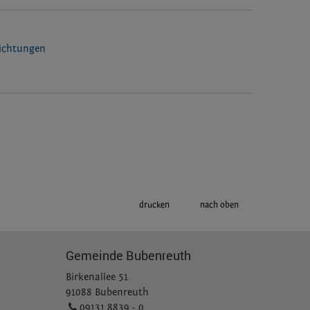
richtungen
drucken
nach oben
Gemeinde Bubenreuth
Birkenallee 51
91088 Bubenreuth
09131 8839 - 0