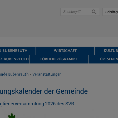
suchen
Schriftg
IN BUBENREUTH
WIRTSCHAFT
KULTUR
Z BUBENREUTH
FÖRDERPROGRAMME
ORTSENT
inde Bubenreuth
>
Veranstaltungen
tungskalender der Gemeinde
tgliederversammlung 2026 des SVB