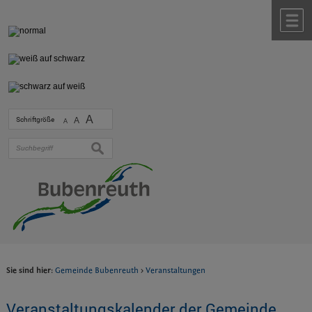
Zum Inhalt
,
zur Navigation
oder
zur Startseite
springen.
chließen
M
A
Schriftgröße
A
A
suchen
Sie sind hier:
Gemeinde Bubenreuth
>
Veranstaltungen
Veranstaltungskalender der Gemeinde