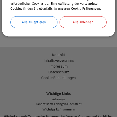
Downloads
erforderlicher Cookies ab. Eine Auflistung der verwendeten
Den gewählten Termin als VCS-Kalenderdatei downloaden
Cookies finden Sie ebenfalls in unseren Cookie Präferenzen.
Den gewählten Termin als iCal-Kalenderdatei downloaden
Alle akzeptieren
Alle ablehnen
drucken
nach oben
Kontakt
Inhaltsverzeichnis
Impressum
Datenschutz
Cookie Einstellungen
Wichtige Links
Adressen
L
andratsamt Erlangen-Höchstadt
Wichtige Rufnummern
Wiederkehrende Termine der Bubenreuther Vereine, Gruppen und kirchlichen