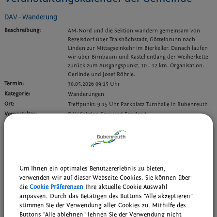
DAV - Wanderung
Beschreibung:
AM-Nord und die Sektion wandern gemeinsam von
Rezelsdorf über Traishöchstadt, Göttelbrunn nach
Linden zur Mittagseinkehr im Bierkeller. Danach laufen
wir über Birnbaum und Kästel entlang der Weiherkette
zurück zum Ausgangspunkt, 10 - 12 km. Organisation:
Gerlinde und Josef Röhrle.
Termin:
30.05.2026 09:15 Uhr
Kategorie:
Wanderungen
Ort:
Treffpunkt: 9:15 Uhr Parkplatz Turnhalle in Bubenreuth
Veranstalter:
DAV Sektion Eger und Egerland
zurück zur Übersicht
Weiterführende Links
Um Ihnen ein optimales Benutzererlebnis zu bieten,
Wiederkehrende Termine der Bubenreuther Vereine, Gruppen und
verwenden wir auf dieser Webseite Cookies. Sie können über
kirchlichen Einrichtungen
die
Cookie Präferenzen
Ihre aktuelle Cookie Auswahl
Wöchentliche Probentermine der musikalischen Gruppen
anpassen. Durch das Betätigen des Buttons "Alle akzeptieren"
stimmen Sie der Verwendung aller Cookies zu. Mithilfe des
Buttons "Alle ablehnen" lehnen Sie der Verwendung nicht