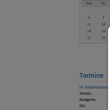
Mo
Di
4
5
11
12
18
19
25
26
Termine
IV Internationa
Termin:
Kategorie:
Ort: