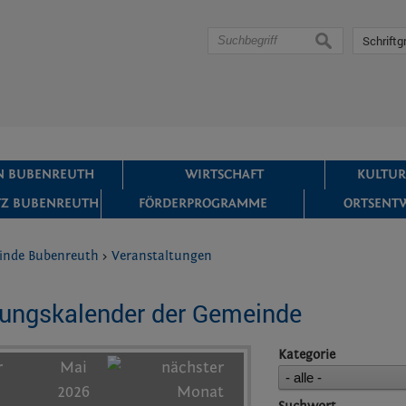
suchen
Schriftg
IN BUBENREUTH
WIRTSCHAFT
KULTUR
Z BUBENREUTH
FÖRDERPROGRAMME
ORTSENT
inde Bubenreuth
>
Veranstaltungen
tungskalender der Gemeinde
Kategorie
Mai
2026