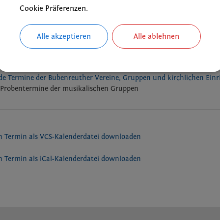
Nico Silva
Cookie Präferenzen.
Alle akzeptieren
Alle ablehnen
ks
e Termine der Bubenreuther Vereine, Gruppen und kirchlichen Ein
Probentermine der musikalischen Gruppen
 Termin als VCS-Kalenderdatei downloaden
 Termin als iCal-Kalenderdatei downloaden