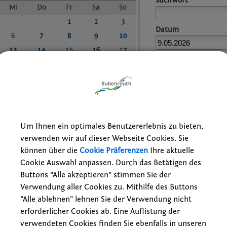
Suchwort
Mi
Do
Fr
Sa
So
1
2
3
Datum
6
7
8
9
10
13
14
15
16
17
bis:
20
21
22
23
24
27
28
29
30
31
reset
Um Ihnen ein optimales Benutzererlebnis zu bieten,
verwenden wir auf dieser Webseite Cookies. Sie
können über die
Cookie Präferenzen
Ihre aktuelle
Cookie Auswahl anpassen. Durch das Betätigen des
Buttons "Alle akzeptieren" stimmen Sie der
les Gitarrenfest Bubenreuth
Verwendung aller Cookies zu. Mithilfe des Buttons
08.05.2026
–
10.05.2026
"Alle ablehnen" lehnen Sie der Verwendung nicht
Konzerte
erforderlicher Cookies ab. Eine Auflistung der
LukasKirche Bubenreuth, Bergstraße 7
verwendeten Cookies finden Sie ebenfalls in unseren