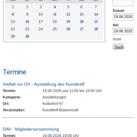
1
2
3
4
5
6
7
Datum
8
9
10
11
12
13
14
15
16
17
18
19
20
21
bis:
22
23
24
25
26
27
28
29
30
reset
Termine
Vielfalt vor Ort - Ausstellung des Kunsttreff
Termin:
19.06.2026 von 11:00
bis 18:00 Uhr
Kategorie:
Ausstellungen
Ort:
Kulturhof H7
Veranstalter:
Kunsttreff Bubenreuth
DAV - Migliederversammlung
Termin:
19.06.2026 19:00 Uhr