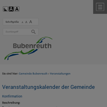
Zum Inhalt
,
zur Navigation
oder
zur Startseite
springen.
chließen
M
A
Schriftgröße
A
A
suchen
Sie sind hier:
Gemeinde Bubenreuth
>
Veranstaltungen
Veranstaltungskalender der Gemeinde
Konfirmation
Beschreibung: