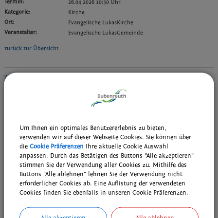
Termin:
26.04.2026 10:30 Uhr
Kategorie:
Kirche
Ort:
Evangelische LukasKirche
Veranstalter:
Evangelische LukasGemeinde
zurück zur Übersicht
Weiterführende Links
Wiederkehrende Termine der Bubenreuther Vereine, Gruppen und
kirchlichen Einrichtungen
Wöchentliche Probentermine der musikalischen Gruppen
Um Ihnen ein optimales Benutzererlebnis zu bieten,
verwenden wir auf dieser Webseite Cookies. Sie können über
Downloads
die
Cookie Präferenzen
Ihre aktuelle Cookie Auswahl
Den gewählten Termin als VCS-Kalenderdatei downloaden
anpassen. Durch das Betätigen des Buttons "Alle akzeptieren"
stimmen Sie der Verwendung aller Cookies zu. Mithilfe des
Den gewählten Termin als iCal-Kalenderdatei downloaden
Buttons "Alle ablehnen" lehnen Sie der Verwendung nicht
erforderlicher Cookies ab. Eine Auflistung der verwendeten
Cookies finden Sie ebenfalls in unseren Cookie Präferenzen.
drucken
nach oben
Alle akzeptieren
Alle ablehnen