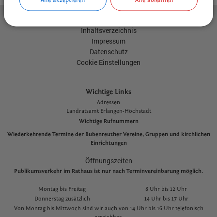
Kontakt
Inhaltsverzeichnis
Impressum
Datenschutz
Cookie Einstellungen
Wichtige Links
Adressen
L
andratsamt Erlangen-Höchstadt
Wichtige Rufnummern
Wiederkehrende Termine der Bubenreuther Vereine, Gruppen und kirchlichen
Einrichtungen
Öffnungszeiten
Publikumsverkehr im Rathaus ist nur nach Terminvereinbarung möglich.
Montag bis Freitag
8 Uhr bis 12 Uhr
Donnerstag zusätzlich
14 Uhr bis 17 Uhr
Von Montag bis Mittwoch sind wir auch von 14 Uhr bis 16 Uhr telefonisch