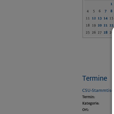
1
4
5
6
7
8
11
12
13
14
15
18
19
20
21
22
25
26
27
28
29
Termine
CSU-Stammtisc
Termin:
Kategorie:
Ort: