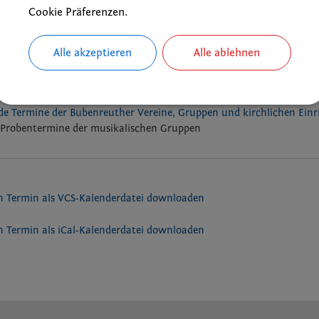
CSU Ortsverband Bubenreuth
Cookie Präferenzen.
Alle akzeptieren
Alle ablehnen
ks
e Termine der Bubenreuther Vereine, Gruppen und kirchlichen Ein
Probentermine der musikalischen Gruppen
 Termin als VCS-Kalenderdatei downloaden
 Termin als iCal-Kalenderdatei downloaden