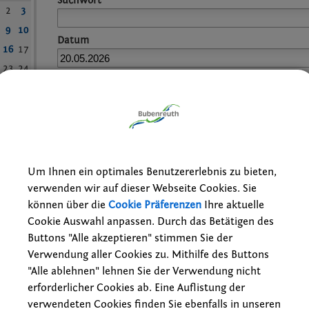
Suchwort
2
3
9
10
Datum
16
17
23
24
bis:
30
31
reset
Um Ihnen ein optimales Benutzererlebnis zu bieten,
verwenden wir auf dieser Webseite Cookies. Sie
können über die
Cookie Präferenzen
Ihre aktuelle
Cookie Auswahl anpassen. Durch das Betätigen des
Buttons "Alle akzeptieren" stimmen Sie der
h
Verwendung aller Cookies zu. Mithilfe des Buttons
20.05.2026 19:00 Uhr
"Alle ablehnen" lehnen Sie der Verwendung nicht
Parteien
erforderlicher Cookies ab. Eine Auflistung der
Boulderhalle Blockhelden, Kurt-Albert-Straße 1
verwendeten Cookies finden Sie ebenfalls in unseren