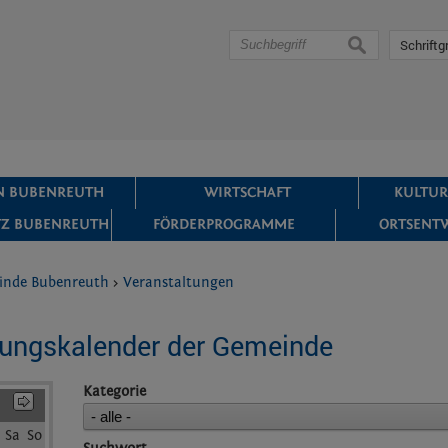
suchen
Schriftg
IN BUBENREUTH
WIRTSCHAFT
KULTUR
Z BUBENREUTH
FÖRDERPROGRAMME
ORTSENT
inde Bubenreuth
>
Veranstaltungen
tungskalender der Gemeinde
Kategorie
Sa
So