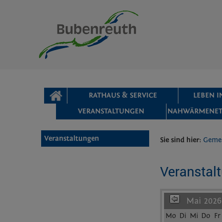
Zum Inhalt
,
zur Navigation
oder
zur Startseite
springen.
chließen
STARTSEITE
RATHAUS & SERVICE
LEBEN 
VERANSTALTUNGEN
NAHWÄRMENET
Veranstaltungen
Sie sind hier:
Geme
Veranstal
Mai 2026
Mo
Di
Mi
Do
Fr