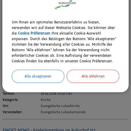
Termin:
24.04.2026 von 12:00
bis 13:30 Uhr
Kategorie:
Verschiedenes
Ort:
Pfarrsaal der Katholischen Kirche Bubenreuth,
Birkenallee 60
Um Ihnen ein optimales Benutzererlebnis zu bieten,
Veranstalter:
Suppkultur
verwenden wir auf dieser Webseite Cookies. Sie können über
die
Cookie Präferenzen
Ihre aktuelle Cookie Auswahl
anpassen. Durch das Betätigen des Buttons "Alle akzeptieren"
DAV - Querbeet-Wanderung
stimmen Sie der Verwendung aller Cookies zu. Mithilfe des
Buttons "Alle ablehnen" lehnen Sie der Verwendung nicht
Termin:
26.04.2026
erforderlicher Cookies ab. Eine Auflistung der verwendeten
Kategorie:
Wanderungen
Cookies finden Sie ebenfalls in unseren Cookie Präferenzen.
Ort:
Nähere Auskünfte bei Barbara Willers.
Veranstalter:
DAV - Sektion Eger und Egerland
Alle akzeptieren
Alle ablehnen
Konfirmation
Termin:
26.04.2026 10:30 Uhr
Kategorie:
Kirche
Ort:
Evangelische LukasKirche
Veranstalter:
Evangelische LukasGemeinde
FINDET NEMO - Kinderkissenkino im Kulturhof H7