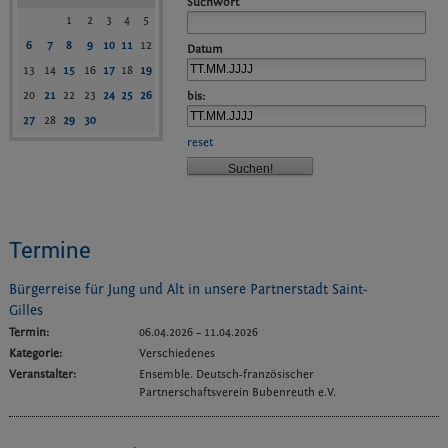
Suchwort
1
2
3
4
5
6
7
8
9
10
11
12
Datum
13
14
15
16
17
18
19
20
21
22
23
24
25
26
bis:
27
28
29
30
reset
Termine
Bürgerreise für Jung und Alt in unsere Partnerstadt Saint-
Gilles
Termin:
06.04.2026
–
11.04.2026
Kategorie:
Verschiedenes
Veranstalter:
Ensemble. Deutsch-französischer
Partnerschaftsverein Bubenreuth e.V.