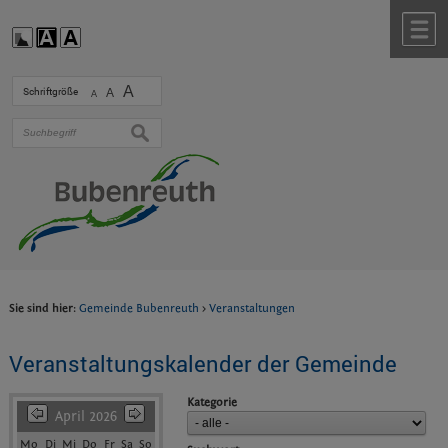
Zum Inhalt
,
zur Navigation
oder
zur Startseite
springen.
chließen
M
A
Schriftgröße
A
A
suchen
Sie sind hier:
Gemeinde Bubenreuth
>
Veranstaltungen
Veranstaltungskalender der Gemeinde
Kategorie
April 2026
Mo
Di
Mi
Do
Fr
Sa
So