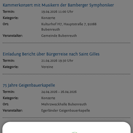
Kammerkonzert mit Musikern der Bamberger Symphoniker
Termin:
19.04.2026 11:00 Uhr
Kategorie:
Konzerte
Ort:
Kulturhof H7, Hauptstraße 7, 91088
Bubenreuth
Veranstalter:
Gemeinde Bubenreuth
Einladung Bericht über Bürgerreise nach Saint Gilles
Termin:
21.04.2026 19:30 Uhr
Kategorie:
Vereine
75 Jahre Geigenbauerkapelle
Termin:
24.04.2026
–
26.04.2026
Kategorie:
Konzerte
Ort:
Mehrzweckhalle Bubenreuth
Veranstalter:
Egerländer Geigenbauerkapelle
Suppkultur - Ein neuer Begegnungsort in Bubenreuth