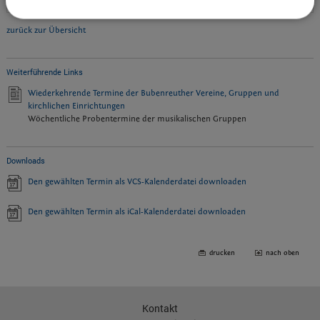
Veranstalter:
SV Bubenreuth e.V.
zurück zur Übersicht
Weiterführende Links
Wiederkehrende Termine der Bubenreuther Vereine, Gruppen und
kirchlichen Einrichtungen
Wöchentliche Probentermine der musikalischen Gruppen
Downloads
Den gewählten Termin als VCS-Kalenderdatei downloaden
Den gewählten Termin als iCal-Kalenderdatei downloaden
drucken
nach oben
Kontakt