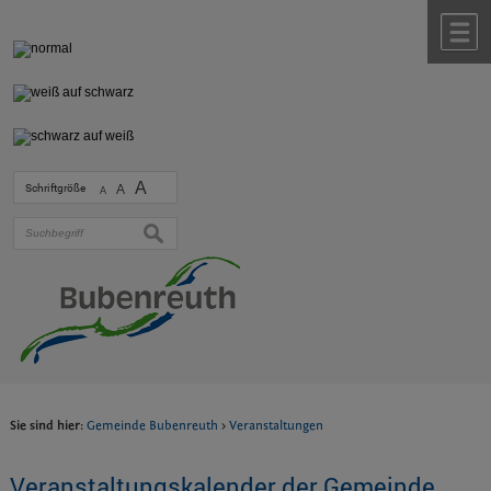
Zum Inhalt
,
zur Navigation
oder
zur Startseite
springen.
chließen
M
A
Schriftgröße
A
A
suchen
Sie sind hier:
Gemeinde Bubenreuth
>
Veranstaltungen
Veranstaltungskalender der Gemeinde